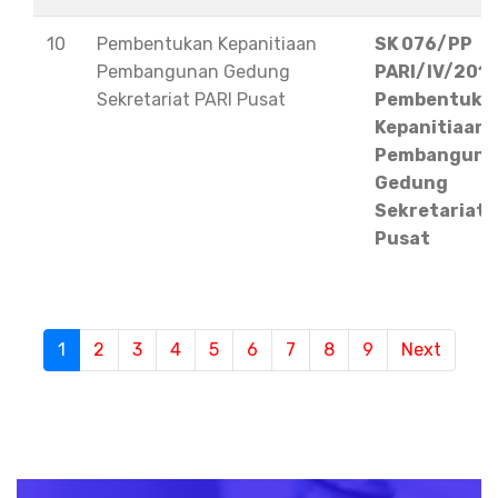
10
Pembentukan Kepanitiaan
SK 076/PP
Pembangunan Gedung
PARI/IV/201
Sekretariat PARI Pusat
Pembentuka
Kepanitiaan
Pembanguna
Gedung
Sekretariat 
Pusat
1
(current)
2
3
4
5
6
7
8
9
Next